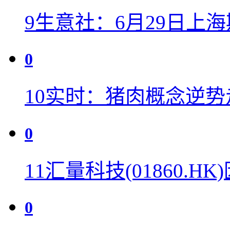
9
生意社：6月29日上
0
10
实时：猪肉概念逆势
0
11
汇量科技(01860.H
0