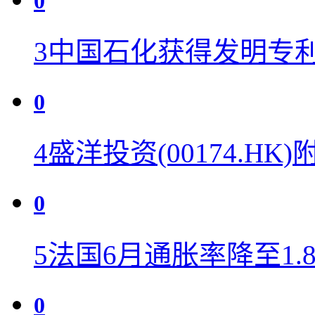
0
3
中国石化获得发明专利
0
4
盛洋投资(00174.H
0
5
法国6月通胀率降至1.
0