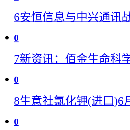
6
安恒信息与中兴通讯战
0
7
新资讯：佰金生命科学(0
0
8
生意社氯化钾(进口)6
0