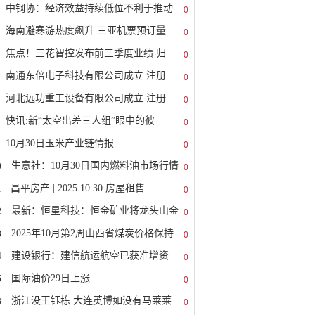
中钢协：经济效益持续低位不利于推动
0
海南避寒游热度飙升 三亚机票预订量
0
焦点！三花智控发布前三季度业绩 归
0
南通东倍电子科技有限公司成立 注册
0
河北远功重工设备有限公司成立 注册
0
快讯:新“太空出差三人组”眼中的彼
0
10月30日玉米产业链情报
0
0
生意社：10月30日国内燃料油市场行情
0
1
昌平房产 | 2025.10.30 房屋租售
0
2
最新：恒星科技：恒金矿业将龙头山金
0
3
2025年10月第2周山西省煤炭价格保持
0
4
建设银行：建信航运航空已获准增资
0
5
国际油价29日上涨
0
6
浙江没王钰栋 大连英博如没有马莱莱
0