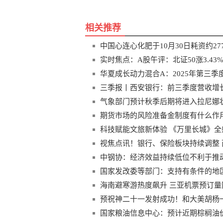
相关推荐
中国心连心化肥于10月30日耗资约277
实时焦点：A股午评：北证50涨3.4
华夏成长动力混合A：2025年第三季度利
三季报丨西安银行：前三季度营收增长39
气象部门预计秋季后期将进入拉尼娜
期货市场的风险准备金制度有什么作用
科技赋能文旅新体验 《万里长城》
视焦点讯！银行、保险板块持续调整 
中钢协：经济效益持续低位不利于推
国家发改委等部门：支持有条件的地
海南避寒游热度飙升 三亚机票预订量同
预祝神二十一发射成功！和大美胡杨
国家粮油信息中心：预计近期棕榈油