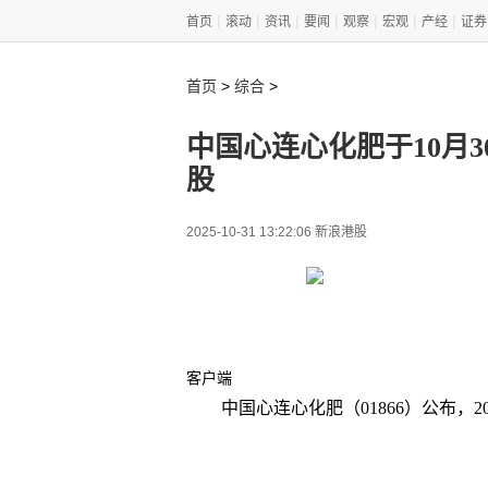
|
|
|
|
|
|
|
首页
滚动
资讯
要闻
观察
宏观
产经
证券
>
>
首页
综合
中国心连心化肥于10月30
股
2025-10-31 13:22:06 新浪港股
客户端
中国心连心化肥（01866）公布，202
关键词