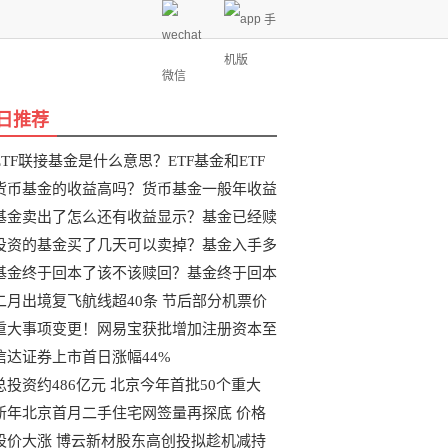
手
机版
微信
日推荐
ETF联接基金是什么意思？ETF基金和ETF
联
货币基金的收益高吗？货币基金一般年收益
基金卖出了怎么还有收益显示？基金已经赎
投资的基金买了几天可以卖掉？基金入手多
基金终于回本了该不该赎回？基金终于回本
二月出境复飞航线超40条 节后部分机票价
重大事项变更！网易宝获批增加注册资本至
信达证券上市首日涨幅44%
总投资约486亿元 北京今年首批50个重大
新年北京首月二手住宅网签量再探底 价格
股价大涨 博云新材股东高创投拟趁机减持