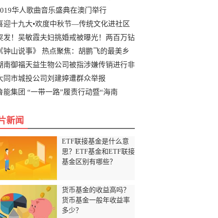
2019华人歌曲音乐盛典在澳门举行
喜迎十九大•欢度中秋节—传统文化进社区
突发！吴敏霞夫妇挑婚戒被曝光！两百万钻
《钟山说事》 热点聚焦：胡鹏飞的最美乡
湖南御福天益生物公司被指涉嫌传销进行非
大同市城投公司刘建婷遭群众举报
鲁能集团 “一带一路”履责行动暨“海南
片新闻
ETF联接基金是什么意
思？ETF基金和ETF联接
基金区别有哪些？
货币基金的收益高吗？
货币基金一般年收益率
多少？