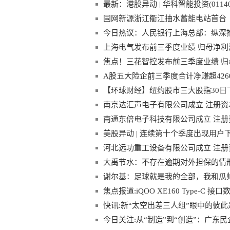
最新：港股异动 | 华科智能投资(01140
筹约2.614亿港元
国网新源浙江衢江抽水蓄能电站首台
今日热议：人民银行上海总部：纵深推
上海电气发布前三季度业绩 归母净利润1
焦点！三花智控发布前三季度业绩 归母净
A股五大险企前三季度合计净赚超426
【环球财经】纽约股市三大股指30日
南京达汇声电子有限公司成立 注册资本
南通东倍电子科技有限公司成立 注册资
美股异动 | 连续第十个季度出现用户下滑
河北远功重工设备有限公司成立 注册资
大禹节水：不存在逾期对外担保的情形
谢尔基：足球就是我的全部，我和瓜
焦点报道:iQOO XE160 Type-C
快讯:新“太空出差三人组”眼中的彼
今日关注:从“制造”到“创造”：广东