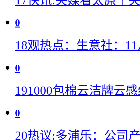
17
快讯:央媒看太原｜
0
18
观热点：生意社：11
0
19
1000包棉云洁牌云
0
20
热议:多浦乐：公司