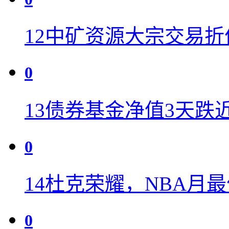
12
中矿资源大宗交易折价
0
13
债券基金净值3天跌近
0
14
杜克荣耀，NBA月
0