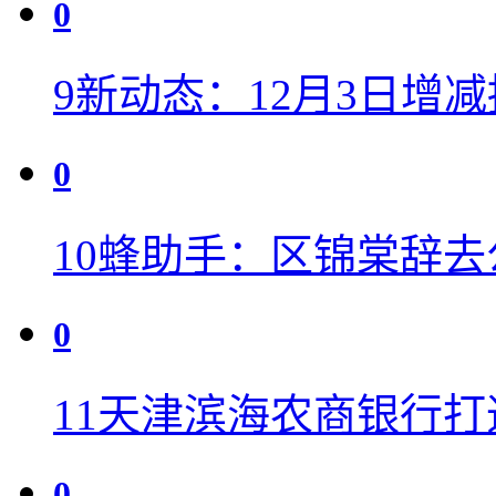
0
9
新动态：12月3日增
0
10
蜂助手：区锦棠辞去
0
11
天津滨海农商银行打
0