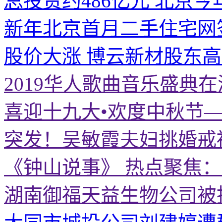
总投资约486亿元 北京今
新年北京首月二手住宅网
股价大涨 博云新材股东
2019华人歌曲音乐盛典
喜迎十九大•欢度中秋节
突发！吴敏霞夫妇挑婚戒
《钟山说事》 热点聚焦
湖南御福天益生物公司被