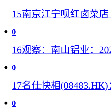
15
南京江宁呗红卤菜店
0
16
观察：南山铝业：20
0
17
名仕快相(08483.HK
0