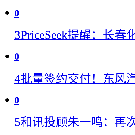
0
3
PriceSeek提醒：
0
4
批量签约交付！东风
0
5
和讯投顾朱一鸣：再