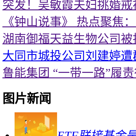
突发！吴敏霞夫妇挑婚戒
《钟山说事》 热点聚焦
湖南御福天益生物公司被
大同市城投公司刘建婷遭
鲁能集团 “一带一路”履
图片新闻
ETF联接基金