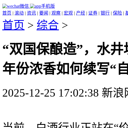
微信
手机版
首页
|
滚动
|
资讯
|
要闻
|
观察
|
宏观
|
产经
|
证券
|
银行
|
保险
|
首页
>
综合
>
“双国保酿造”，水井坊
年份浓香如何续写“
2025-12-25 17:02:38 新
当前，白酒行业正站在“价