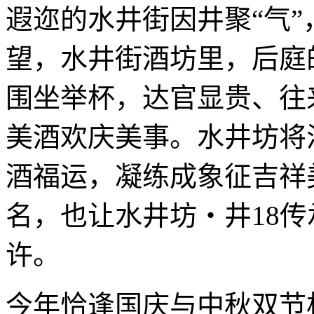
遐迩的水井街因井聚“气
望，水井街酒坊里，后庭
围坐举杯，达官显贵、往
美酒欢庆美事。水井坊将
酒福运，凝练成象征吉祥美
名，也让水井坊・井18传
许。
今年恰逢国庆与中秋双节相