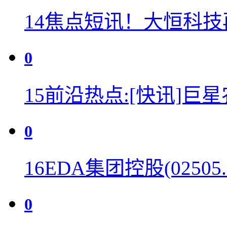
14
焦点短讯！大恒科技
0
15
前沿热点:[快讯]巨
0
16
EDA集团控股(0250
0