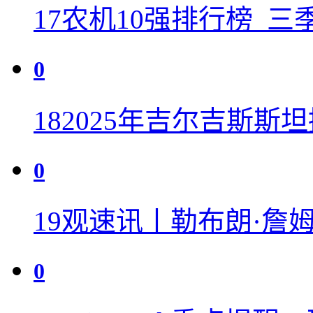
17
农机10强排行榜_三
0
18
2025年吉尔吉斯斯
0
19
观速讯丨勒布朗·詹
0