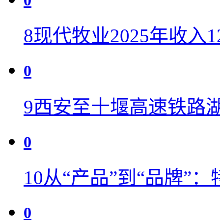
0
8
现代牧业2025年收入12
0
9
西安至十堰高速铁路
0
10
从“产品”到“品牌”
0