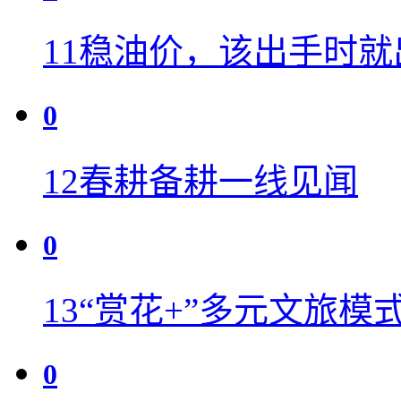
11
稳油价，该出手时就
0
12
春耕备耕一线见闻
0
13
“赏花+”多元文旅模
0