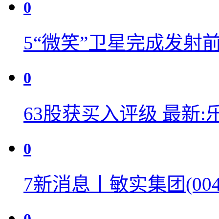
0
5
“微笑”卫星完成发射
0
6
3股获买入评级 最新:
0
7
新消息丨敏实集团(004