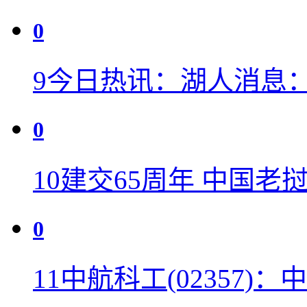
0
9
今日热讯：湖人消息
0
10
建交65周年 中国老
0
11
中航科工(02357)：中航