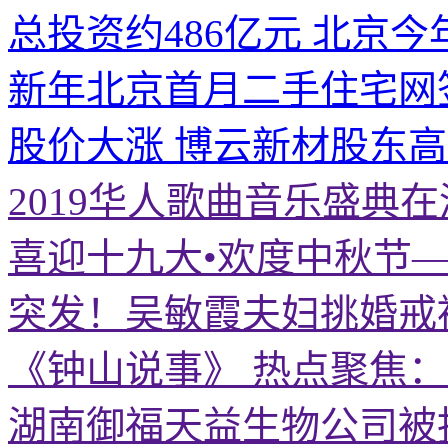
总投资约486亿元 北京今
新年北京首月二手住宅网
股价大涨 博云新材股东
2019华人歌曲音乐盛典
喜迎十九大•欢度中秋节
突发！吴敏霞夫妇挑婚戒
《钟山说事》 热点聚焦
湖南御福天益生物公司被