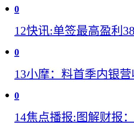
0
12
快讯:单签最高盈利38
0
13
小摩：料首季内银营
0
14
焦点播报:图解财报