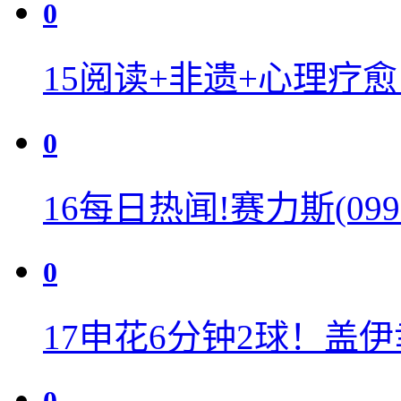
0
15
阅读+非遗+心理疗愈
0
16
每日热闻!赛力斯(09
0
17
申花6分钟2球！盖