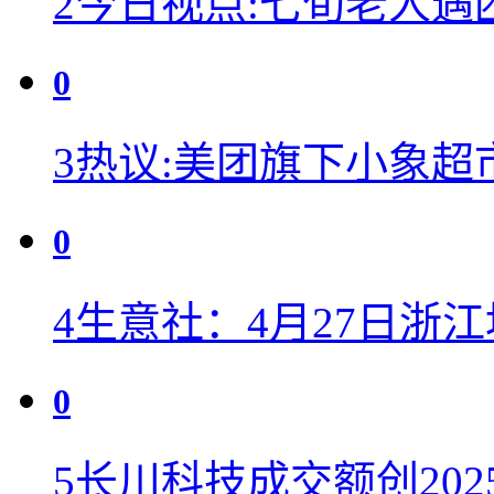
2
今日视点:七旬老人遇
0
3
热议:美团旗下小象超
0
4
生意社：4月27日浙
0
5
长川科技成交额创202