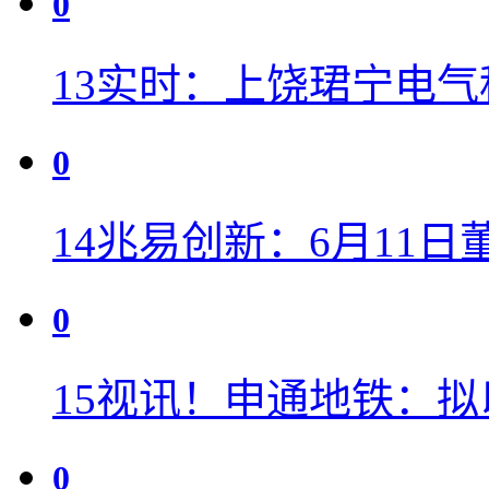
0
13
实时：上饶珺宁电气
0
14
兆易创新：6月11日
0
15
视讯！申通地铁：拟
0