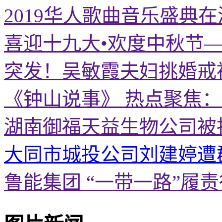
2019华人歌曲音乐盛典
喜迎十九大•欢度中秋节
突发！吴敏霞夫妇挑婚戒
《钟山说事》 热点聚焦
湖南御福天益生物公司被
大同市城投公司刘建婷遭
鲁能集团 “一带一路”履