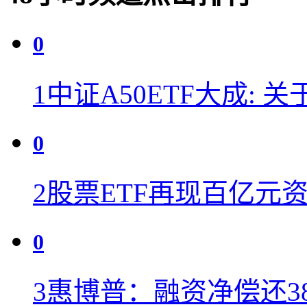
0
1
中证A50ETF大成: 
0
2
股票ETF再现百亿元
0
3
惠博普：融资净偿还38