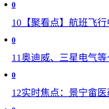
0
10
【聚看点】航班飞行
0
11
奥迪威、三星电气等
0
12
实时焦点：景宁畲医