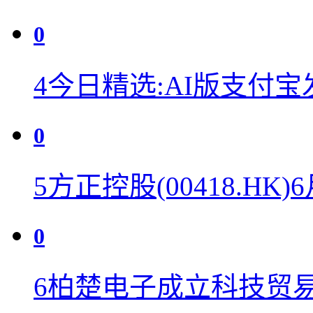
0
4
今日精选:AI版支付
0
5
方正控股(00418.HK)
0
6
柏楚电子成立科技贸易