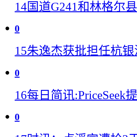
14
国道G241和林格尔
0
15
朱逸杰获批担任杭银
0
16
每日简讯:PriceSe
0