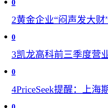
0
2
黄金企业“闷声发大财
0
3
凯龙高科前三季度营业收
0
4
PriceSeek提醒：
0