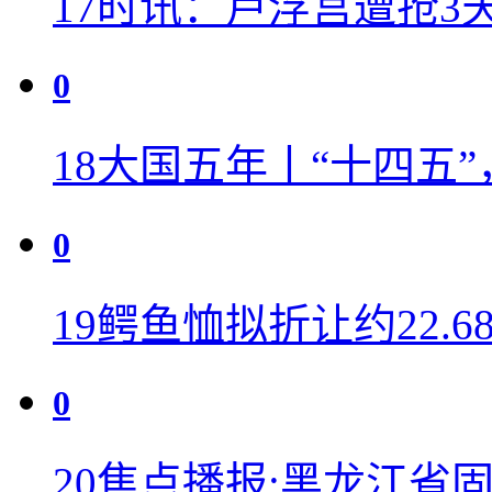
17
时讯：卢浮宫遭抢3
0
18
大国五年丨“十四五
0
19
鳄鱼恤拟折让约22.68
0
20
焦点播报:黑龙江省