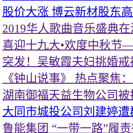
股价大涨 博云新材股东
2019华人歌曲音乐盛典
喜迎十九大•欢度中秋节
突发！吴敏霞夫妇挑婚戒
《钟山说事》 热点聚焦
湖南御福天益生物公司被
大同市城投公司刘建婷遭
鲁能集团 “一带一路”履