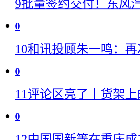
9
批量签约交付！东风
0
10
和讯投顾朱一鸣：再
0
11
评论区亮了丨货架上
0
12
中国国新等在重庆成