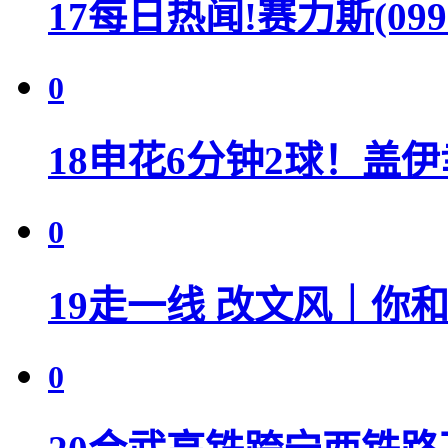
17
每日热闻!赛力斯(09
0
18
申花6分钟2球！盖
0
19
走一线 改文风｜你和A
0