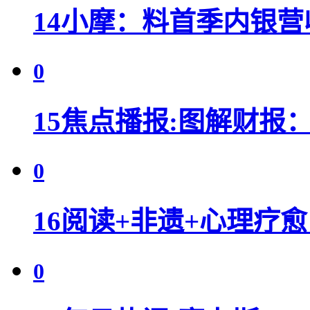
14
小摩：料首季内银营
0
15
焦点播报:图解财报
0
16
阅读+非遗+心理疗
0