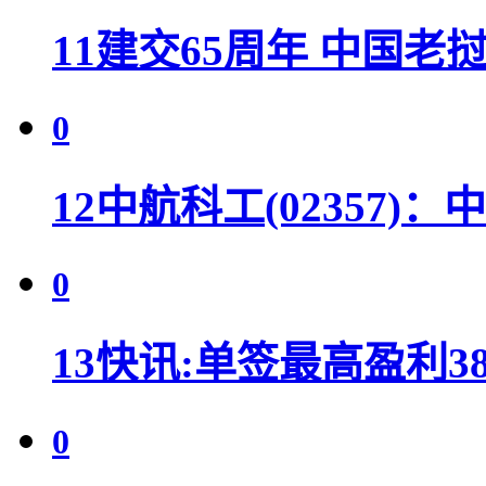
11
建交65周年 中国老
0
12
中航科工(02357)：中航
0
13
快讯:单签最高盈利38
0