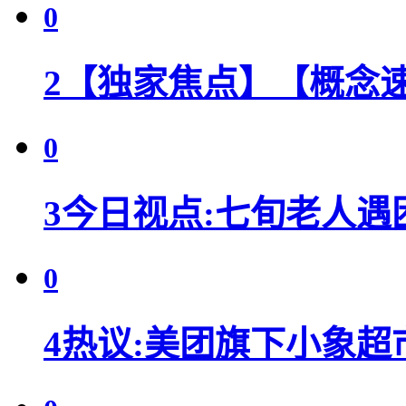
0
2
【独家焦点】【概念
0
3
今日视点:七旬老人遇
0
4
热议:美团旗下小象超