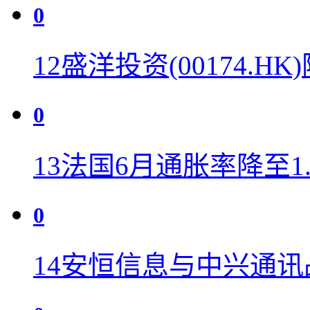
0
12
盛洋投资(00174.H
0
13
法国6月通胀率降至1
0
14
安恒信息与中兴通讯战