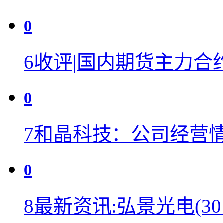
0
6
收评|国内期货主力合
0
7
和晶科技：公司经营
0
8
最新资讯:弘景光电(301