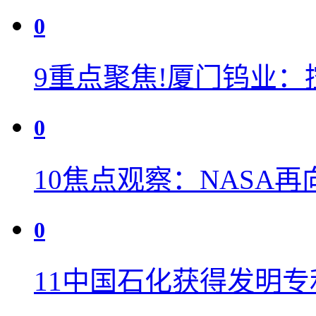
0
9
重点聚焦!厦门钨业：
0
10
焦点观察：NASA再
0
11
中国石化获得发明专