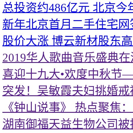
总投资约486亿元 北京今
新年北京首月二手住宅网
股价大涨 博云新材股东
2019华人歌曲音乐盛典
喜迎十九大•欢度中秋节
突发！吴敏霞夫妇挑婚戒
《钟山说事》 热点聚焦
湖南御福天益生物公司被