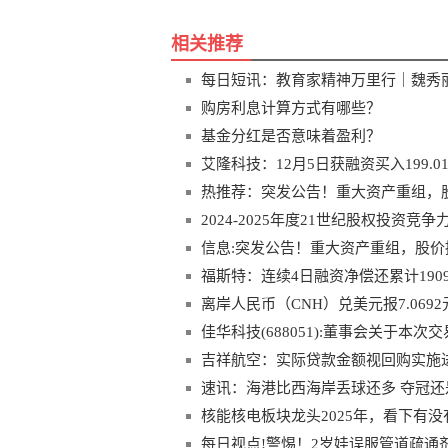
相关推荐
每日短讯：教育家精神万里行｜魏秀
购房利息计算方式有哪些？
基金分红是否意味着盈利？
艾隆科技：12月5日获融资买入199.0
热推荐：突发公告！重大资产重组，
2024-2025年度21世纪股权投资竞
信息:突发公告！重大资产重组，股价
福斯特：连续4日融资净偿还累计1909.
离岸人民币（CNH）兑美元报7.069
佳华科技(688051):董事会关于
筹划和实施重大资产重组的监管要求
吉祥航空：实际贷款金额视回购实施
速讯：海港比西海岸丢球还多 夺冠还
核能核电板块龙头2025年，看下有没有你
每日视点!警惕！2岁娃误服管道疏通