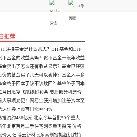
手
机版
微信
日推荐
ETF联接基金是什么意思？ETF基金和ETF
联
货币基金的收益高吗？货币基金一般年收益
基金卖出了怎么还有收益显示？基金已经赎
投资的基金买了几天可以卖掉？基金入手多
基金终于回本了该不该赎回？基金终于回本
二月出境复飞航线超40条 节后部分机票价
重大事项变更！网易宝获批增加注册资本至
信达证券上市首日涨幅44%
总投资约486亿元 北京今年首批50个重大
新年北京首月二手住宅网签量再探底 价格
股价大涨 博云新材股东高创投拟趁机减持