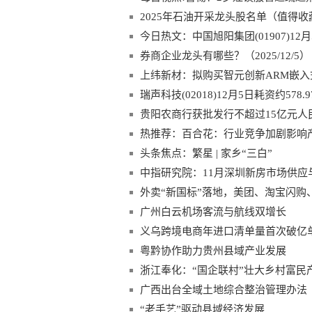
2025年石油开采龙头股名单（值得收
今日热文：中国旭阳集团(01907)12月
券商企业龙头有哪些？（2025/12/5）
上纬新材：拟购买智元创新ARM嵌入
瑞声科技(02018)12月5日耗资约578
贵阳农商行获批发行不超过15亿元人
热推荐：百合花：行业竞争加剧影响产
绩会
头条焦点：繁星 | 家乡“三白”
中指研究院：11月深圳新房市场供应
外卖“新国标”落地，美团、淘宝闪购
广州白云机场客流与航线双增长
义乌跨境电商年进口清单量首次破亿
粤黔协作助力贵州县域产业发展
浙江奉化：“国企联村”壮大乡村富民
广西出台全域土地综合整治管理办法
“老手艺”驱动县域经济发展