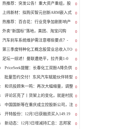
热推荐：突发公告！重大资产重组，股
0
上纬新材：拟购买智元创新ARM嵌入式
0
热推荐：百合花：行业竞争加剧影响产
0
外卖“新国标”落地，美团、淘宝闪购
0
汽车刹车系统维护需注意哪些要点？-
0
第三季度特种化工概念股营业总收入TO
0
足坛一综述！曼联遭绝平，拉齐奥1-0
0
0
PriceSeek提醒：长春化工双酚A降负供
0
1
批量签约交付！东风汽车赋能伙伴转型
0
2
和讯投顾朱一鸣：再次大幅缩量，调整
0
3
评论区亮了丨货架上的变化，就是村民
0
4
中国国新等在重庆成立控股新公司，注
0
5
开特股份：12月3日获融资买入149.19
0
6
新动态：12月3日增减持汇总：志邦家
0