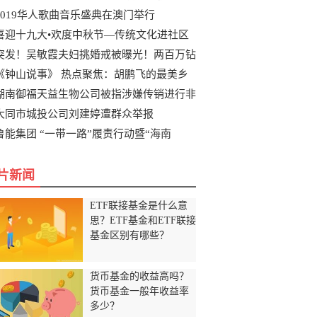
2019华人歌曲音乐盛典在澳门举行
喜迎十九大•欢度中秋节—传统文化进社区
突发！吴敏霞夫妇挑婚戒被曝光！两百万钻
《钟山说事》 热点聚焦：胡鹏飞的最美乡
湖南御福天益生物公司被指涉嫌传销进行非
大同市城投公司刘建婷遭群众举报
鲁能集团 “一带一路”履责行动暨“海南
片新闻
ETF联接基金是什么意
思？ETF基金和ETF联接
基金区别有哪些？
货币基金的收益高吗？
货币基金一般年收益率
多少？