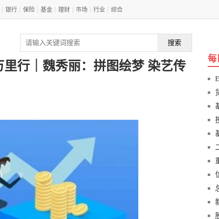
|
|
|
|
|
|
|
银行
保险
基金
理财
市场
行业
综合
搜索
每
万里行｜魏秀丽：拼图绘梦 染艺传