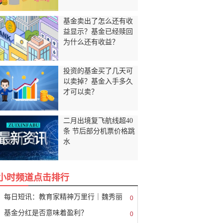
基金卖出了怎么还有收
益显示？基金已经赎回
为什么还有收益？
投资的基金买了几天可
以卖掉？基金入手多久
才可以卖？
二月出境复飞航线超40
条 节后部分机票价格跳
水
8小时频道点击排行
每日短讯：教育家精神万里行｜魏秀丽
0
基金分红是否意味着盈利？
0